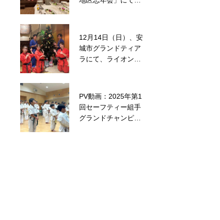
地区忘年会」にてミ
が来日！
ュージック空手とセ
ーフティー組手を披
露してきました！
12月14日（日）、安
城市グランドティア
闘真会館の基本練習
ラにて、ライオンズ
クラブの皆様にミュ
ージック空手を見て
頂きました！
PV動画：2025年第1
8月16日（土）、
回セーフティー組手
『七州会中部日本空
グランドチャンピオ
手道選手権大会第40
ン選手権大会
回記念パーティー』
にて、ミュージック
空手を披露。