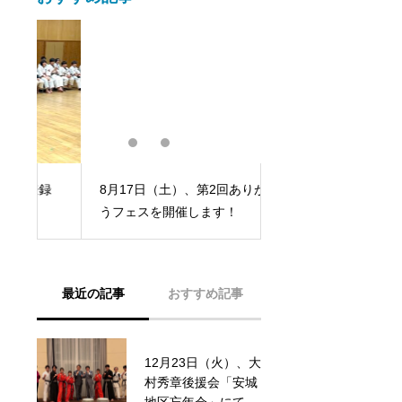
8月9日（土）、「キ
録
8月17日（土）、第2回ありがと
ポチュー収録」をし
うフェスを開催します！
た。
最近の記事
おすすめ記事
12月23日（火）、大
闘真会館メキシコ支
村秀章後援会「安城
部代表、ミゲル師範