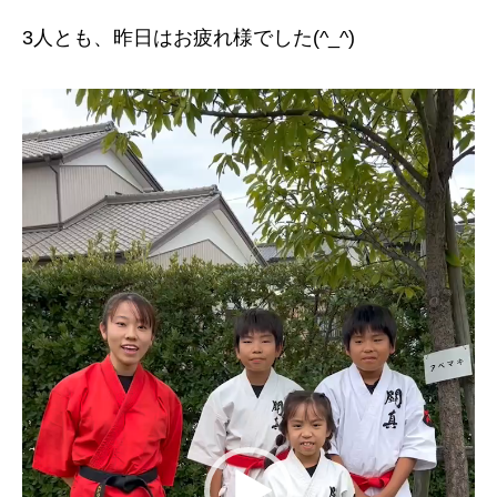
3人とも、昨日はお疲れ様でした(^_^)
動
画
プ
レ
ー
ヤ
ー