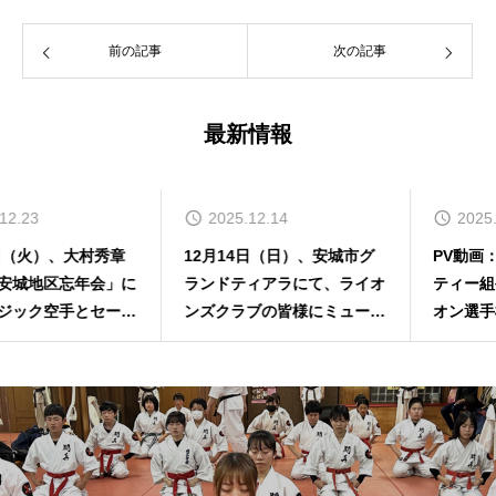
前の記事
次の記事
最新情報
2025.12.14
2025.11.28
12月14日（日）、安城市グ
PV動画：2025年第1回セーフ
ランドティアラにて、ライオ
ティー組手グランドチャンピ
ンズクラブの皆様にミュージ
オン選手権大会
ック空手を見て頂きました！