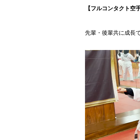
【フルコンタクト空
先輩・後輩共に成長
動
画
プ
レ
ー
ヤ
ー