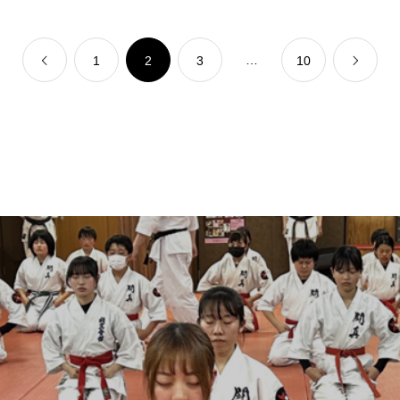
…
1
2
3
10